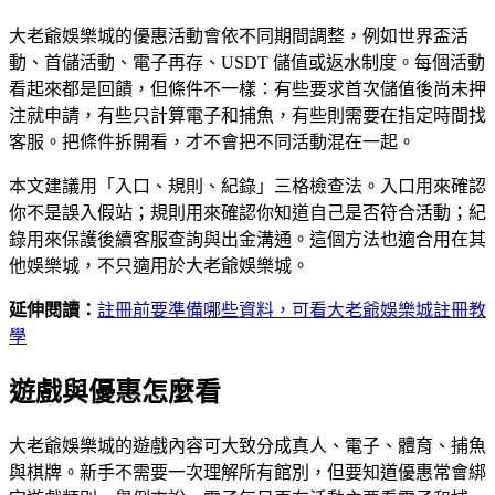
大老爺娛樂城的優惠活動會依不同期間調整，例如世界盃活
動、首儲活動、電子再存、USDT 儲值或返水制度。每個活動
看起來都是回饋，但條件不一樣：有些要求首次儲值後尚未押
注就申請，有些只計算電子和捕魚，有些則需要在指定時間找
客服。把條件拆開看，才不會把不同活動混在一起。
本文建議用「入口、規則、紀錄」三格檢查法。入口用來確認
你不是誤入假站；規則用來確認你知道自己是否符合活動；紀
錄用來保護後續客服查詢與出金溝通。這個方法也適合用在其
他娛樂城，不只適用於大老爺娛樂城。
延伸閱讀：
註冊前要準備哪些資料，可看大老爺娛樂城註冊教
學
遊戲與優惠怎麼看
大老爺娛樂城的遊戲內容可大致分成真人、電子、體育、捕魚
與棋牌。新手不需要一次理解所有館別，但要知道優惠常會綁