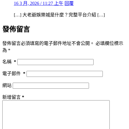
16 3 月, 2026 / 11:27 上午
回覆
[…] 大老爺娛樂城是什麼？完整平台介紹 […]
發佈留言
發佈留言必須填寫的電子郵件地址不會公開。
必填欄位標示
為
*
名稱
*
電子郵件
*
網站
新增留言
*