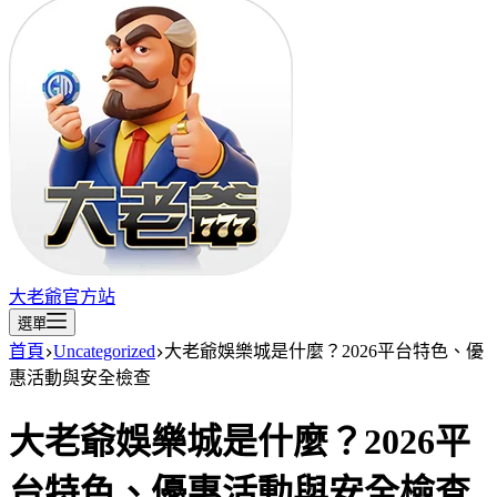
大老爺官方站
選單
首頁
Uncategorized
大老爺娛樂城是什麼？2026平台特色、優
惠活動與安全檢查
大老爺娛樂城是什麼？2026平
台特色、優惠活動與安全檢查