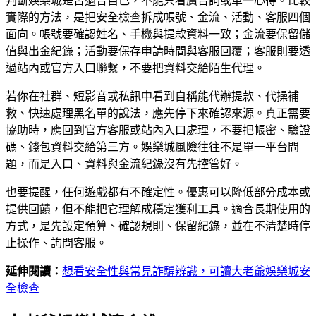
判斷娛樂城是否適合自己，不能只看廣告詞或單一心得。比較
實際的方法，是把安全檢查拆成帳號、金流、活動、客服四個
面向。帳號要確認姓名、手機與提款資料一致；金流要保留儲
值與出金紀錄；活動要保存申請時間與客服回覆；客服則要透
過站內或官方入口聯繫，不要把資料交給陌生代理。
若你在社群、短影音或私訊中看到自稱能代辦提款、代操補
救、快速處理黑名單的說法，應先停下來確認來源。真正需要
協助時，應回到官方客服或站內入口處理，不要把帳密、驗證
碼、錢包資料交給第三方。娛樂城風險往往不是單一平台問
題，而是入口、資料與金流紀錄沒有先控管好。
也要提醒，任何遊戲都有不確定性。優惠可以降低部分成本或
提供回饋，但不能把它理解成穩定獲利工具。適合長期使用的
方式，是先設定預算、確認規則、保留紀錄，並在不清楚時停
止操作、詢問客服。
延伸閱讀：
想看安全性與常見詐騙辨識，可讀大老爺娛樂城安
全檢查