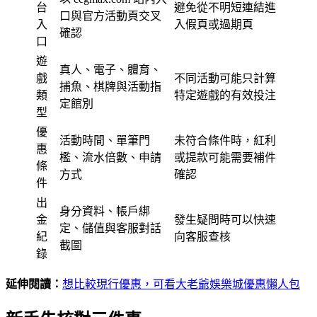
台
避免從不明短連結進
口與官方活動頁交叉
入
入假頁或過期頁
確認
口
遊
真人、電子、體育、
戲
不同活動可能只計算
捕魚、棋牌與活動指
類
特定遊戲的有效投注
定館別
型
優
活動時間、單筆門
未符合條件時，紅利
惠
檻、流水倍數、申請
或提款可能需要補件
條
方式
確認
件
出
身分資料、帳戶綁
金
發生疑問時可以快速
定、儲值與客服對話
紀
向客服查核
截圖
錄
延伸閱讀：
想比較現行優惠，可看大老爺娛樂城優惠懶人包