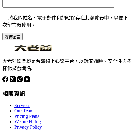
將我的姓名、電子郵件和網站保存在此瀏覽器中，以便下
次留言時使用。
發佈留言
大老爺娛樂城是台灣線上娛樂平台，以玩家體驗、安全性與多
樣化遊戲聞名.
相關資訊
Services
Our Team
Pricing Plans
We are Hiring
Privacy Policy