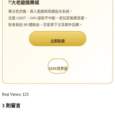
🃏
大老爺娛樂城
專注老虎機、真人遊戲與高額返水系統。
支援 USDT、24H 提款不中斷，老玩家推薦首選。
新會員送 88 體驗金，百家樂下注享額外回饋。
立即註冊
2026世界盃
Post Views:
123
3 則留言