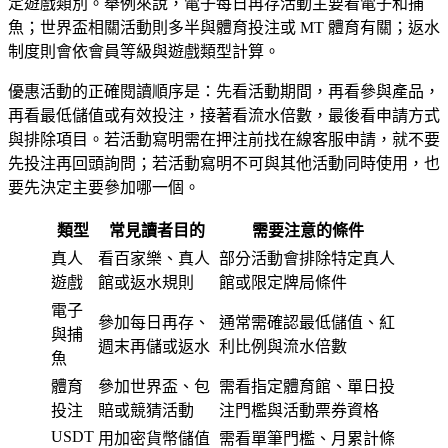
定遊戲類別。舉例來說，電子每日再存活動主要看電子和捕
魚；世界盃相關活動則多半與體育投注或 MT 體育有關；返水
制度則會依會員等級與遊戲類型計算。
優惠活動的正確閱讀順序是：先看活動期間，再看參與產品，
再看最低儲值或有效投注，接著看流水倍數，最後看申請方式
與排除項目。若活動寫明需在押注前找在線客服申請，就不要
先投注再回頭詢問；若活動寫明不可與其他活動同時使用，也
要先決定主要參加哪一個。
類型
常見讀者目的
需要注意的條件
真人
看百家樂、真人
部分活動會排除特定真人
遊戲
館或返水規則
館或限定牌局條件
電子
參加每日再存、
通常需確認最低儲值、紅
與捕
週末再儲或返水
利比例與流水倍數
魚
體育
參加世界盃、包
需看指定體育館、單日投
投注
賠或競猜活動
注門檻與活動票券資格
USDT
用加密貨幣儲值
需看單筆門檻、月累計條