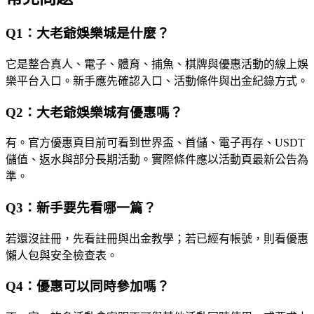
Q1：大老爺娛樂城是什麼？
它是整合真人、電子、體育、捕魚、棋牌與優惠活動的線上娛
樂平台入口。新手應先確認入口、活動條件與出金紀錄方式。
Q2：大老爺娛樂城有優惠嗎？
有。官方優惠頁目前可看到世界盃、首儲、電子再存、USDT
儲值、返水與部分長期活動。實際條件應以活動頁最新公告為
準。
Q3：新手要先看哪一篇？
若還沒註冊，先看註冊與出金教學；若已經有帳號，則看優惠
懶人包與安全檢查表。
Q4：優惠可以同時參加嗎？