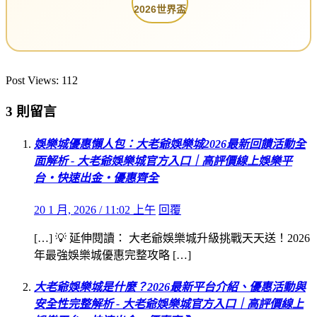
2026世界盃
Post Views:
112
3 則留言
娛樂城優惠懶人包：大老爺娛樂城2026最新回饋活動全
面解析 - 大老爺娛樂城官方入口｜高評價線上娛樂平
台・快速出金・優惠齊全
20 1 月, 2026 / 11:02 上午
回覆
[…] 💡 延伸閱讀： 大老爺娛樂城升級挑戰天天送！2026
年最強娛樂城優惠完整攻略 […]
大老爺娛樂城是什麼？2026最新平台介紹、優惠活動與
安全性完整解析 - 大老爺娛樂城官方入口｜高評價線上