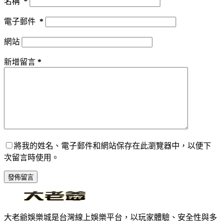
名稱
*
電子郵件
*
網站
新增留言
*
將我的姓名、電子郵件和網站保存在此瀏覽器中，以便下
次留言時使用。
發佈留言
大老爺娛樂城是台灣線上娛樂平台，以玩家體驗、安全性與多