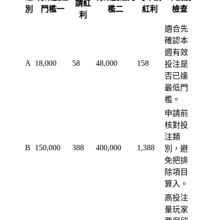
請紅
別
門檻一
檻二
紅利
檢查
利
適合先
確認本
週有效
A
18,000
58
48,000
158
投注是
否已達
最低門
檻。
申請前
核對投
注類
B
150,000
388
400,000
1,388
別，避
免把排
除項目
算入。
高投注
量玩家