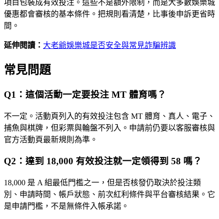
項目包裝成有效投注。這些不是額外限制，而是大多數娛樂城
優惠都會審核的基本條件。把規則看清楚，比事後申訴更省時
間。
延伸閱讀：
大老爺娛樂城是否安全與常見詐騙辨識
常見問題
Q1：這個活動一定要投注 MT 體育嗎？
不一定。活動頁列入的有效投注包含 MT 體育、真人、電子、
捕魚與棋牌，但彩票與輪盤不列入。申請前仍要以客服審核與
官方活動頁最新規則為準。
Q2：達到 18,000 有效投注就一定領得到 58 嗎？
18,000 是 A 組最低門檻之一，但是否核發仍取決於投注類
別、申請時間、帳戶狀態、前次紅利條件與平台審核結果。它
是申請門檻，不是無條件入帳承諾。