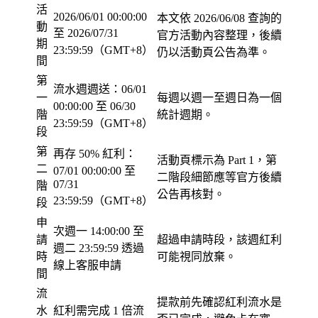
活
2026/06/01 00:00:00
本文依 2026/06/08 查詢的
動
至 2026/07/31
官方活動內容整理，後續
期
23:59:59（GMT+8）
仍以活動頁公告為準。
間
第
流水週週送：06/01
一
每週以週一至週日為一個
00:00:00 至 06/30
階
統計週期。
23:59:59（GMT+8）
段
第
再存 50% 紅利：
活動頁標示為 Part 1，第
二
07/01 00:00:00 至
二階段細節應等官方後續
07/31
階
公告再核對。
23:59:59（GMT+8）
段
申
次週一 14:00:00 至
請
超過申請時段，該週紅利
週二 23:59:59 透過
時
可能視同放棄。
線上客服申請
間
流
提款前先確認紅利流水是
水
紅利需完成 1 倍流