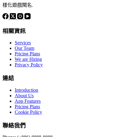
樣化遊戲聞名.
相關資訊
Services
Our Team
Pricing Plans
We are Hiring
Privacy Policy
連結
Introduction
About Us
App Features
Pricing Plans
Cookie Policy
聯絡我們