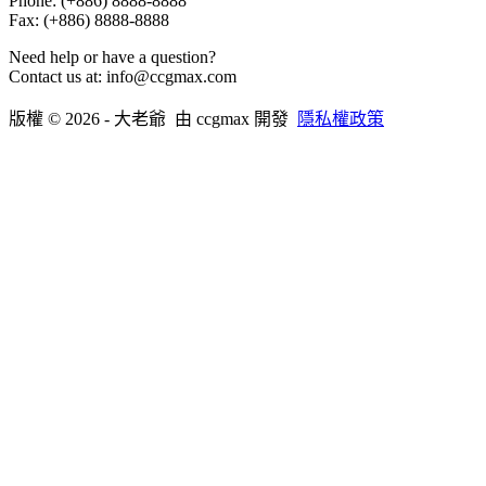
Phone: (+886) 8888-8888
Fax: (+886) 8888-8888
Need help or have a question?
Contact us at:
info@ccgmax.com
版權 © 2026 - 大老爺 由 ccgmax 開發
隱私權政策