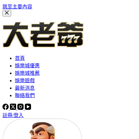
跳至主要內容
首頁
娛樂城優惠
娛樂城推薦
娛樂遊戲
最新消息
聯絡我們
註冊/登入