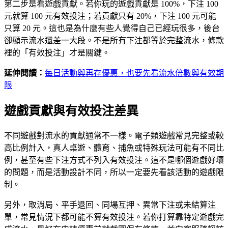
第二步是看遊戲貢獻。若你玩的遊戲貢獻是 100%，下注 100
元就算 100 元有效投注；若貢獻只有 20%，下注 100 元可能
只算 20 元。這也是為什麼有些人覺得自己已經玩很多，後台
卻顯示流水還差一大段。不是所有下注都等於完整流水，條款
裡的「有效投注」才是關鍵。
延伸閱讀：
每日活動與再存優惠，也要先看流水倍數與有效期
限
遊戲貢獻與有效投注差異
不同遊戲對流水的貢獻通常不一樣。電子類遊戲常見完整或較
高比例計入，真人桌遊、體育、捕魚或特殊玩法可能有不同比
例，甚至有些下注方式不列入有效投注。這不是哪個遊戲好壞
的問題，而是活動設計不同，所以一定要先看該活動的遊戲限
制。
另外，取消局、平手退回、同場互押、異常下注或未結算注
單，常見情況下都可能不算有效投注。若你打算靠特定遊戲完