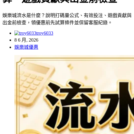
娛樂城流水是什麼？說明打碼量公式、有效投注、遊戲貢獻與
出金前檢查，領優惠前先試算條件並保留客服紀錄。
troy6033
8 6 月, 2026
娛樂城優惠