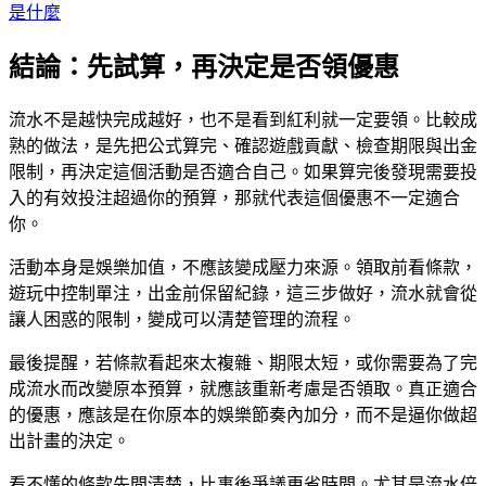
是什麼
結論：先試算，再決定是否領優惠
流水不是越快完成越好，也不是看到紅利就一定要領。比較成
熟的做法，是先把公式算完、確認遊戲貢獻、檢查期限與出金
限制，再決定這個活動是否適合自己。如果算完後發現需要投
入的有效投注超過你的預算，那就代表這個優惠不一定適合
你。
活動本身是娛樂加值，不應該變成壓力來源。領取前看條款，
遊玩中控制單注，出金前保留紀錄，這三步做好，流水就會從
讓人困惑的限制，變成可以清楚管理的流程。
最後提醒，若條款看起來太複雜、期限太短，或你需要為了完
成流水而改變原本預算，就應該重新考慮是否領取。真正適合
的優惠，應該是在你原本的娛樂節奏內加分，而不是逼你做超
出計畫的決定。
看不懂的條款先問清楚，比事後爭議更省時間。尤其是流水倍