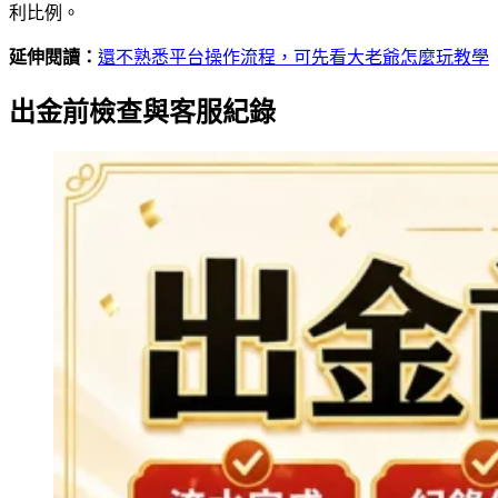
利比例。
延伸閱讀：
還不熟悉平台操作流程，可先看大老爺怎麼玩教學
出金前檢查與客服紀錄