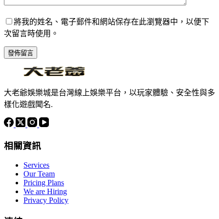
將我的姓名、電子郵件和網站保存在此瀏覽器中，以便下
次留言時使用。
發佈留言
大老爺娛樂城是台灣線上娛樂平台，以玩家體驗、安全性與多
樣化遊戲聞名.
相關資訊
Services
Our Team
Pricing Plans
We are Hiring
Privacy Policy