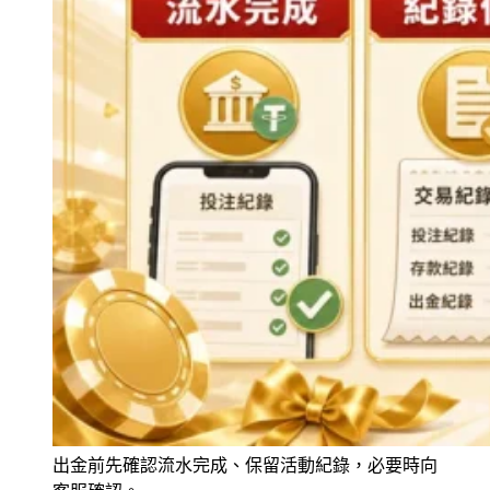
出金前先確認流水完成、保留活動紀錄，必要時向