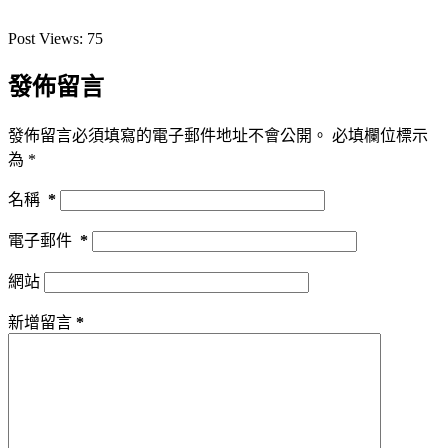
Post Views:
75
發佈留言
發佈留言必須填寫的電子郵件地址不會公開。
必填欄位標示
為
*
名稱
*
電子郵件
*
網站
新增留言
*