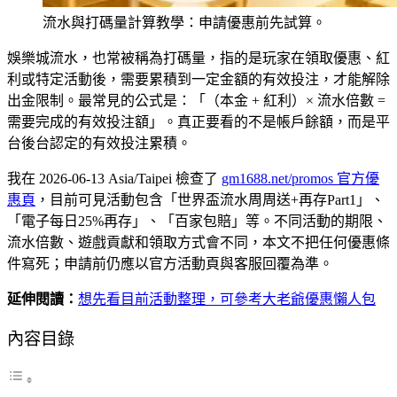
流水與打碼量計算教學：申請優惠前先試算。
娛樂城流水，也常被稱為打碼量，指的是玩家在領取優惠、紅
利或特定活動後，需要累積到一定金額的有效投注，才能解除
出金限制。最常見的公式是：「（本金 + 紅利）× 流水倍數 =
需要完成的有效投注額」。真正要看的不是帳戶餘額，而是平
台後台認定的有效投注累積。
我在 2026-06-13 Asia/Taipei 檢查了
gm1688.net/promos 官方優
惠頁
，目前可見活動包含「世界盃流水周周送+再存Part1」、
「電子每日25%再存」、「百家包賠」等。不同活動的期限、
流水倍數、遊戲貢獻和領取方式會不同，本文不把任何優惠條
件寫死；申請前仍應以官方活動頁與客服回覆為準。
延伸閱讀：
想先看目前活動整理，可參考大老爺優惠懶人包
內容目錄