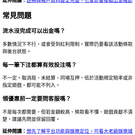
延伸閱讀：
註冊與帳戶資料設定完整，也會影響後續出金確認
常見問題
流水沒完成可以出金嗎？
多數情況下不行，或會受到紅利限制。實際仍要看該活動條款
與後台狀態。
每一筆下注都算有效投注嗎？
不一定。取消局、未結算、同場互押、低於活動規定賠率或非
指定遊戲，都可能不列入。
領優惠前一定要問客服嗎？
不是每次都需要，但若金額較高、條款看不懂、遊戲貢獻不清
楚，建議先問並保留回覆。
延伸閱讀：
想先了解平台功能與娛樂定位，可看大老爺娛樂城